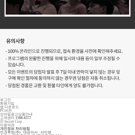
로그인
회원가입
앱 다운로드
PC버전
모바일광고상품안내
고객센터
1588-6577
ⓒ Incruit Corp
이용약관
개인정보 처리방침
인크루트(주) 대표이사 : 서미영