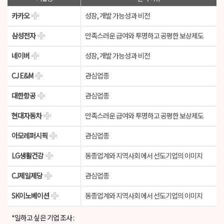
view
카카오
성장, 개발 가능성과 비전
view
삼성전자
만족스러운 급여와 투명하고 공평한 보상제도
view
네이버
성장, 개발 가능성과 비전
view
CJ E&M
관심업종
view
대한항공
관심업종
view
현대자동차
만족스러운 급여와 투명하고 공평한 보상제도
view
아모레퍼시픽
관심업종
view
LG생활건강
동종업계와 지역사회에서 선도기업의 이미지
view
CJ제일제당
관심업종
view
SK이노베이션
동종업계와 지역사회에서 선도기업의 이미지
*일하고 싶은 기업 조사 :